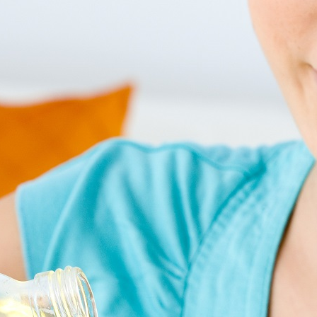
és
Présentation
présentation diapo
plus
matifs et commerciaux de BMTBV
Test
test
Test Page Template
ns pour Calcul du Coefficient ARJUM®
ttes
os menus et générer une liste de courses