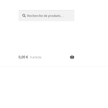
Recherche
Recherche
pour :
0,00
€
0 article