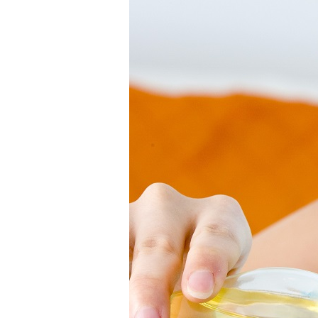
Premier remède
Premier remède – Généralit
Recommandations de lecture pour en savoir 
Règles de prospection pour messages infor
Trois Grands Principes
Visionnage explicatio
Visionnage explications pour choisir des rece
Visionnage explications pour confectionner v