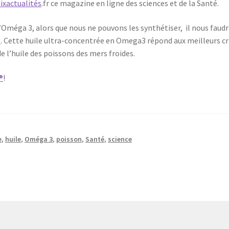
Sixactualités
.fr ce magazine en ligne des sciences et de la Santé.
’Oméga 3, alors que nous ne pouvons les synthétiser, il nous faudr
®
. Cette huile ultra-concentrée en Omega3 répond aux meilleurs crit
e l’huile des poissons des mers froides.
®
!
e
,
huile
,
Oméga 3
,
poisson
,
Santé
,
science