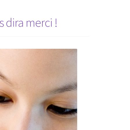
 dira merci !
BIO
A !