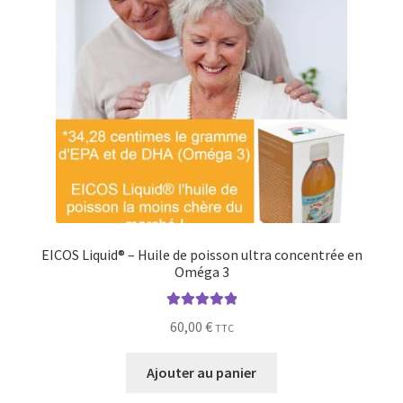
Les collations
Les listes des ingrédients de l’ARJUM®
Merci pour votre commande
Mon Compte
Ne pas nuire
Notre site s’ouvre aux producteurs
EICOS Liquid® – Huile de poisson ultra concentrée en
Oméga 3
Page de test
Note
5.00
sur
60,00
€
TTC
5
Page Test PDf
Ajouter au panier
Panier