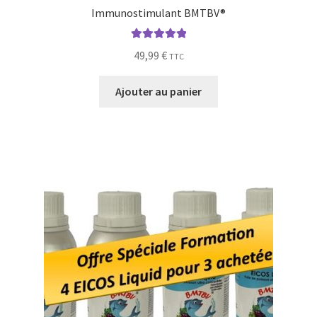
Immunostimulant BMTBV®
Note
5.00
sur
49,99
€
TTC
5
Ajouter au panier