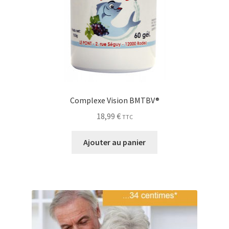
Formation
Formation 2
Inscrivez vous aux formation par visioconférences
Jean-Paul LEVEZOU vous propose ses légumes BIO
Complexe Vision BMTBV®
18,99
€
TTC
Le Docteur Michel ANGLES
Ajouter au panier
Le Mouvement c’est la Vie !
Le petit déjeuner
Le Principe du Mouvement selon la Médecine Chinoise