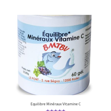
partenariat santé
POUR PRENDRE CONTACT AVEC NOUS
Pourquoi peut-on affirmer qu’il s’agit de l’huile de poisson
sans polluant la moins chère au gramme d’EPA et DHA !
Premier remède
Premier remède – Généralités
Présentation
présentation diapo
Equilibre Minéraux Vitamine C
Recommandations de lecture pour en savoir plus