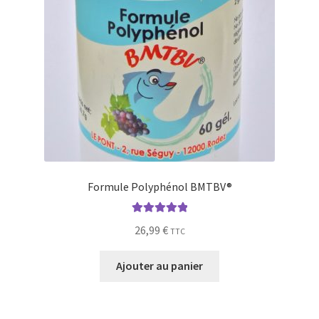
Formule Polyphénol BMTBV®
Note
5.00
sur
26,99
€
TTC
5
Ajouter au panier