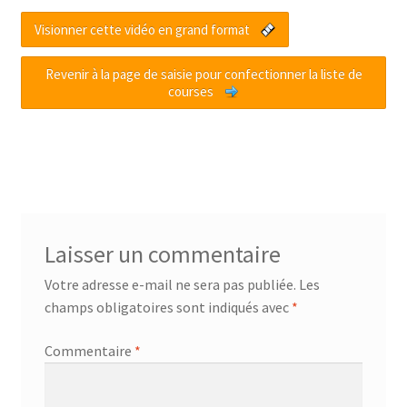
Commande
Visionner cette vidéo en grand format
Revenir à la page de saisie pour confectionner la liste de
Comment bien équilibrer ses éicosanoïdes
courses
Composez vous-même vos menus et obtenez votre liste
de courses
Conditions Générales de Ventes
Contrat partenaire-prescripteur
Laisser un commentaire
Votre adresse e-mail ne sera pas publiée.
Les
Déjeuner et Diner
champs obligatoires sont indiqués avec
*
Descriptif partenaires méthode
Commentaire
*
Espace affilié