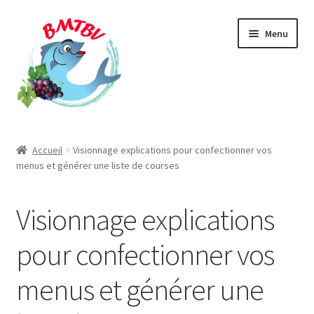
Aller
Aller
Menu
à
au
la
contenu
navigation
Accueil
Accueil
Visionnage explications pour confectionner vos
menus et générer une liste de courses
1 – Equilibre Alimentaire
1 – Le LA JIN, l’Art de s’étirer
Visionnage explications
2 – L’exemple d’Okinawa
pour confectionner vos
menus et générer une
2 – Le Gun, l’art de rouler